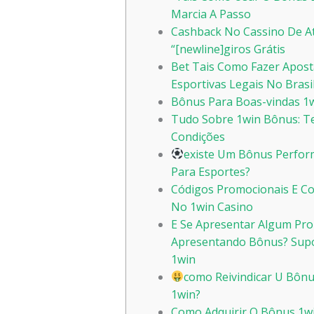
Marcia A Passo
Cashback No Cassino De A
“[newline]giros Grátis
Bet Tais Como Fazer Apost
Esportivas Legais No Brasi
Bônus Para Boas-vindas 1
Tudo Sobre 1win Bônus: T
Condições
existe Um Bônus Perfor
Para Esportes?
Códigos Promocionais E C
No 1win Casino
E Se Apresentar Algum Pr
Apresentando Bônus? Sup
1win
como Reivindicar U Bôn
1win?
Como Adquirir O Bônus 1w