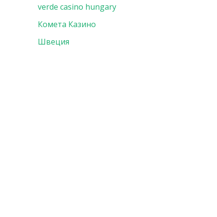
verde casino hungary
Комета Казино
Швеция