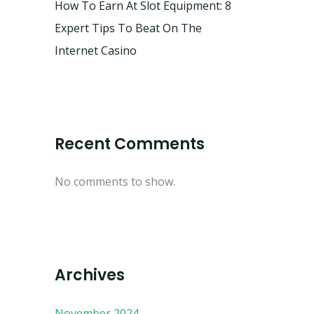
How To Earn At Slot Equipment: 8
Expert Tips To Beat On The
Internet Casino
Recent Comments
No comments to show.
Archives
November 2024