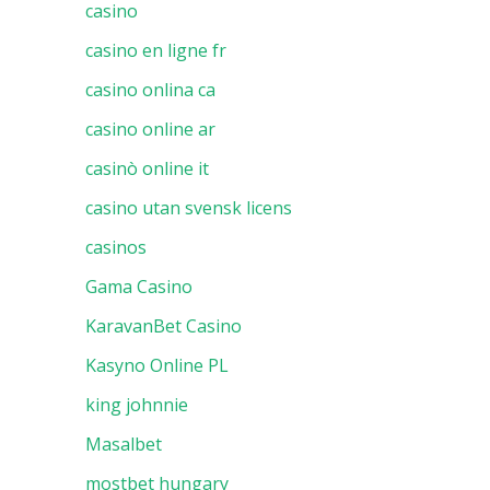
casino
casino en ligne fr
casino onlina ca
casino online ar
casinò online it
casino utan svensk licens
casinos
Gama Casino
KaravanBet Casino
Kasyno Online PL
king johnnie
Masalbet
mostbet hungary