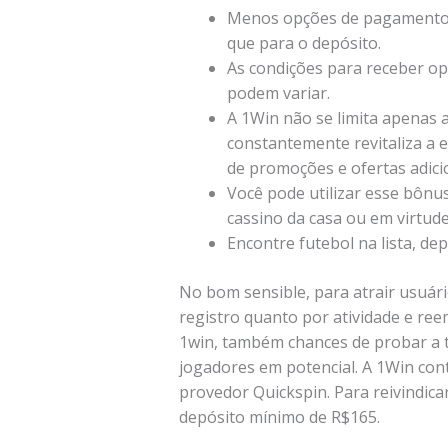
Menos opções de pagamento s
que para o depósito.
As condições para receber op
podem variar.
A 1Win não se limita apenas a
constantemente revitaliza a 
de promoções e ofertas adici
Você pode utilizar esse bônu
cassino da casa ou em virtude
Encontre futebol na lista, depo
No bom sensible, para atrair usuár
registro quanto por atividade e re
1win, também chances de probar a 
jogadores em potencial. A 1Win con
provedor Quickspin. Para reivindica
depósito mínimo de R$165.