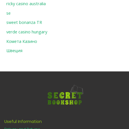
ricky casino australia
se
sweet bonanza TR
verde casino hungary
Комета Казино
Швеция
Useful Information