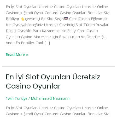
Casino
•
•
En İyi Slot Oyunları Ücretsiz Casino Oyunları Ücretsiz Online
Oyunlar
Casinon » Şimdi Oyna! Content Casino Oyunları Bonuslar Sizi
•
•
Bekliyor
çevrimiçi Bir Slot Seçin
Canlı Casino Eğlenmek
•
•
•
•
•
Için Oynayabileceğiniz Ücretsiz Çevrimiçi Slot Türleri Yuvalar
•
•
Düşük Oynaklık Para Kazanmak Için En İyi Canlı Casino
Oyunları Casino Maceranız Için Bazı Ipuçları Ve Öneriler Şu
•
•
•
Anda En Popüler Canlı […]
•
•
•
Read More »
•
•
•
En İyi Slot Oyunları Ücretsiz
En
•
•
İyi
•
Casino Oyunlar
Slot
Oyunları
•
1win Turkiye
/
Muhammad Naumann
Ücretsiz
•
Casino
En İyi Slot Oyunları Ücretsiz Casino Oyunları Ücretsiz Online
Oyunlar
Casinon » Şimdi Oyna! Content Casino Oyunları Bonuslar Sizi