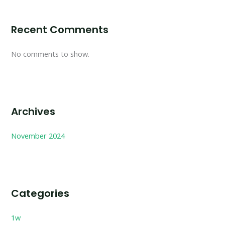
Recent Comments
No comments to show.
Archives
November 2024
Categories
1w