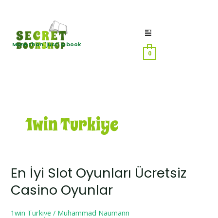
•
Skip
•
to
•
content
•
•
•
More than 'just' a book
•
0
•
•
•
•
•
1win Turkiye
•
•
•
•
•
•
•
•
En İyi Slot Oyunları Ücretsiz
En
•
İyi
•
Casino Oyunlar
Slot
•
•
•
Oyunları
•
1win Turkiye
/
Muhammad Naumann
Ücretsiz