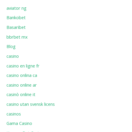
aviator ng
Bankobet
Basaribet
bbrbet mx
Blog
casino
casino en ligne fr
casino onlina ca
casino online ar
casinò online it
casino utan svensk licens
casinos
Gama Casino