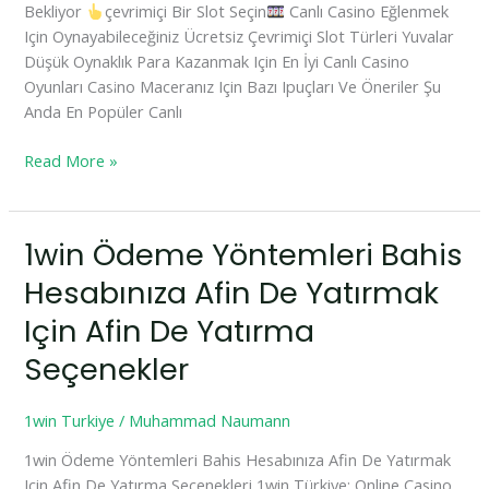
Bekliyor
çevrimiçi Bir Slot Seçin
Canlı Casino Eğlenmek
Için Oynayabileceğiniz Ücretsiz Çevrimiçi Slot Türleri Yuvalar
Düşük Oynaklık Para Kazanmak Için En İyi Canlı Casino
Oyunları Casino Maceranız Için Bazı Ipuçları Ve Öneriler Şu
Anda En Popüler Canlı
•
Read More »
1win Ödeme Yöntemleri Bahis
1win
Ödeme
Hesabınıza Afin De Yatırmak
Yöntemleri
Için Afin De Yatırma
Bahis
Hesabınıza
Seçenekler
Afin
De
1win Turkiye
/
Muhammad Naumann
Yatırmak
Için
1win Ödeme Yöntemleri Bahis Hesabınıza Afin De Yatırmak
Afin
Için Afin De Yatırma Seçenekleri 1win Türkiye: Online Casino