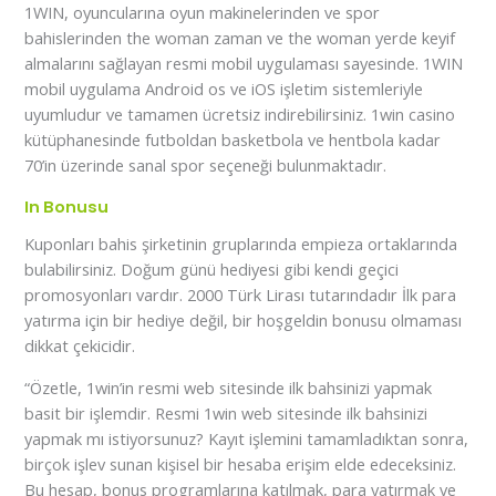
1WIN, oyuncularına oyun makinelerinden ve spor
bahislerinden the woman zaman ve the woman yerde keyif
almalarını sağlayan resmi mobil uygulaması sayesinde. 1WIN
mobil uygulama Android os ve iOS işletim sistemleriyle
uyumludur ve tamamen ücretsiz indirebilirsiniz. 1win casino
kütüphanesinde futboldan basketbola ve hentbola kadar
70’in üzerinde sanal spor seçeneği bulunmaktadır.
In Bonusu
Kuponları bahis şirketinin gruplarında empieza ortaklarında
bulabilirsiniz. Doğum günü hediyesi gibi kendi geçici
promosyonları vardır. 2000 Türk Lirası tutarındadır İlk para
yatırma için bir hediye değil, bir hoşgeldin bonusu olmaması
dikkat çekicidir.
“Özetle, 1win’in resmi web sitesinde ilk bahsinizi yapmak
basit bir işlemdir. Resmi 1win web sitesinde ilk bahsinizi
yapmak mı istiyorsunuz? Kayıt işlemini tamamladıktan sonra,
birçok işlev sunan kişisel bir hesaba erişim elde edeceksiniz.
Bu hesap, bonus programlarına katılmak, para yatırmak ve