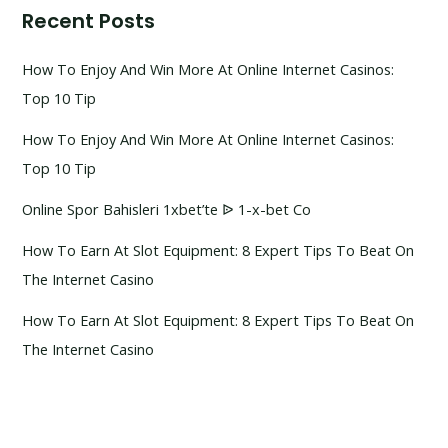
Recent Posts
How To Enjoy And Win More At Online Internet Casinos:
Top 10 Tip
How To Enjoy And Win More At Online Internet Casinos:
Top 10 Tip
Online Spor Bahisleri 1xbet’te ᐉ 1-x-bet Co
How To Earn At Slot Equipment: 8 Expert Tips To Beat On
The Internet Casino
How To Earn At Slot Equipment: 8 Expert Tips To Beat On
The Internet Casino