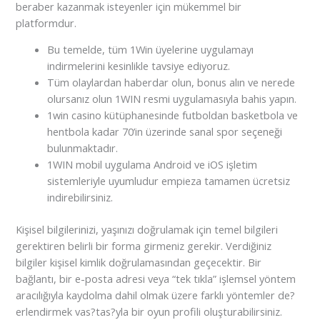
beraber kazanmak isteyenler için mükemmel bir
platformdur.
Bu temelde, tüm 1Win üyelerine uygulamayı
indirmelerini kesinlikle tavsiye ediyoruz.
Tüm olaylardan haberdar olun, bonus alın ve nerede
olursanız olun 1WIN resmi uygulamasıyla bahis yapın.
1win casino kütüphanesinde futboldan basketbola ve
hentbola kadar 70’in üzerinde sanal spor seçeneği
bulunmaktadır.
1WIN mobil uygulama Android ve iOS işletim
sistemleriyle uyumludur empieza tamamen ücretsiz
indirebilirsiniz.
Kişisel bilgilerinizi, yaşınızı doğrulamak için temel bilgileri
gerektiren belirli bir forma girmeniz gerekir. Verdiğiniz
bilgiler kişisel kimlik doğrulamasından geçecektir. Bir
bağlantı, bir e-posta adresi veya “tek tıkla” işlemsel yöntem
aracılığıyla kaydolma dahil olmak üzere farklı yöntemler de?
erlendirmek vas?tas?yla bir oyun profili oluşturabilirsiniz.