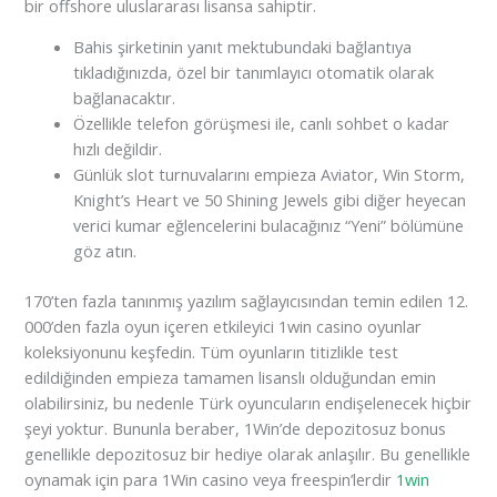
bir offshore uluslararası lisansa sahiptir.
Bahis şirketinin yanıt mektubundaki bağlantıya
tıkladığınızda, özel bir tanımlayıcı otomatik olarak
bağlanacaktır.
Özellikle telefon görüşmesi ile, canlı sohbet o kadar
hızlı değildir.
Günlük slot turnuvalarını empieza Aviator, Win Storm,
Knight’s Heart ve 50 Shining Jewels gibi diğer heyecan
verici kumar eğlencelerini bulacağınız “Yeni” bölümüne
göz atın.
170’ten fazla tanınmış yazılım sağlayıcısından temin edilen 12.
000’den fazla oyun içeren etkileyici 1win casino oyunlar
koleksiyonunu keşfedin. Tüm oyunların titizlikle test
edildiğinden empieza tamamen lisanslı olduğundan emin
olabilirsiniz, bu nedenle Türk oyuncuların endişelenecek hiçbir
şeyi yoktur. Bununla beraber, 1Win’de depozitosuz bonus
genellikle depozitosuz bir hediye olarak anlaşılır. Bu genellikle
oynamak için para 1Win casino veya freespin’lerdir
1win