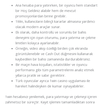
Ana hesaba para yatırırken, bir oyuncu hem standart
bir Hoş Geldiniz alabilir hem de mevcut
promosyonlardan birine girebilir.
1Win, kullanıcıların bilinçli kararlar almasına yardımcı
olacak modern araçlar sunar.
Ek olarak, daha kontrollü ve sorumlu bir bahis
deneyimi için oyun oturumu, para yatırma ve çekme
limitleri kolayca ayarlanabilir.
Örneğin, video akışı özelliği birden çok ekranda
görüntülenebilir ve Cash Out düğmesini kullanarak
kaybedilen bir bahsi zamanında durdurabilirsiniz.
Bir maçın hava koşulları, istatistikler ve oyuncu
performansı gibi tüm parametrelerini analiz etmek
yıllarca pratik ve sabır gerektirir.
Türk oyuncular ayrıca 1win casino uygulaması ile
hareket halindeyken de kumar oynayabilirler.
1win hesabınızı yenilemek, para yatırmayı ve çekmeyi içeren
zahmetsiz bir süreçtir. Kayıt işlemini tamamladıktan sonra