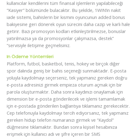
kullanıcılar kendilerini tüm finansal işlemlerin yapılabileceği
“Kasiyer” bölümünde bulacaktır. Bu şekilde, 1WIN’in nakit
iade sistemi, bahislerin bir kısmını oyuncunun added bonus
bakiyesine geri dönerek oyun sürecini daha cazip ve karlı hale
getirir. Bazı promosyon kodları etkinleştirilmezse, bonuslar
yatırılmazsa ya da promosyonlar çalışmazsa, destek”
“servisiyle iletişime geçmelisiniz.
In Ödeme Yöntemleri
Platform, futbol, basketbol, tenis, hokey ve birçok diğer
spor dalında geniş bir bahis seçeneği sunmaktadır. E-posta
yoluyla kaydolmayı seçerseniz, tek yapmanız gereken doğru
e-posta adresinizi girmek empieza oturum açmak için bir
parola oluşturmaktır. Daha sonra kaydınızı onaylamak için
dimension bir e-posta gönderilecek ve işlemi tamamlamak
için e-postada gönderilen bağlantıya tıklamanız gerekecektir.
Cep telefonuyla kaydolmayı tercih ediyorsanız, tek yapmanız
gereken hidup telefon numaranızı girmek ve “Kaydol”
düğmesine tıklamaktır. Bundan sonra kişisel hesabınıza
erişmek için kullanıcı adı ve şifre içeren bir SMS