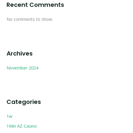
Recent Comments
No comments to show.
Archives
November 2024
Categories
1w
1Win AZ Casino