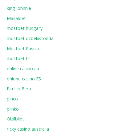
king johnnie
Masalbet
mostbet hungary
mostbet ozbekistonda
Mostbet Russia
mostbet tr
online casino au
onlone casino ES
Pin Up Peru
pinco
plinko
Qizilbilet
ricky casino australia