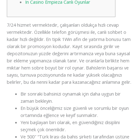
In Casino Empieza Canlı Oyunlar
7/24 hizmet vermektedir, çalışanları oldukça hızlı cevap
vermektedir. Özellikle telefon görüşmesi ile, canlı sohbet o
kadar hızlı değildir. En tipik 1Win afin de yatırma bonusu tam
olarak bir promosyon kodudur. Kayıt sırasında girilir ve
depozitonuzun yüzde değerini artırmanıza veya buna sayısal
bir ekleme yapmanıza olanak tanır. Ve oranlarla birlikte hem
miktar hem sobre boyut bir rol oynar. Bahislerin başarısı ve
sayısı, turnuva pozisyonunda ne kadar yüksek olacağınızı
belirler, bu da nenni kadar para kazanacağınız anlamına gelir.
Bir sonraki bahsinizi oynamak için daha uygun bir
zaman bekleyin.
En büyük önceliğimiz size güvenli ve sorumlu bir oyun
ortamında eğlence ve keyif sunmaktır.
Yeni başlayan biri olarak, en güvendiğiniz disiplini
seçmek çok önemlidir.
Ve 500″ “Türk lirası da bahis şirketi tarafından üstüne