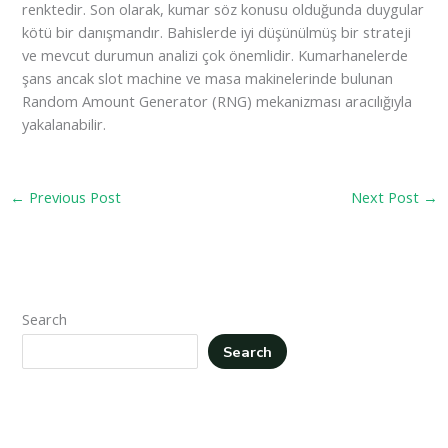
renktedir. Son olarak, kumar söz konusu olduğunda duygular
kötü bir danışmandır. Bahislerde iyi düşünülmüş bir strateji
ve mevcut durumun analizi çok önemlidir. Kumarhanelerde
şans ancak slot machine ve masa makinelerinde bulunan
Random Amount Generator (RNG) mekanizması aracılığıyla
yakalanabilir.
←
Previous Post
Next Post
→
Search
Search