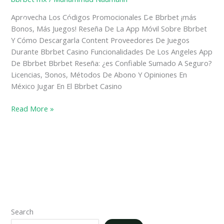
¡más
•
Aprovecha Los Códigos Promocionales De Bbrbet ¡más
Bonos,
•
•
Bonos, Más Juegos! Reseña De La App Móvil Sobre Bbrbet
Más
•
Y Cómo Descargarla Content Proveedores De Juegos
Juegos
•
•
Durante Bbrbet Casino Funcionalidades De Los Angeles App
•
•
•
De Bbrbet Bbrbet Reseña: ¿es Confiable Sumado A Seguro?
Licencias, Bonos, Métodos De Abono Y Opiniones En
•
México Jugar En El Bbrbet Casino
•
Read More »
•
•
•
•
•
Search