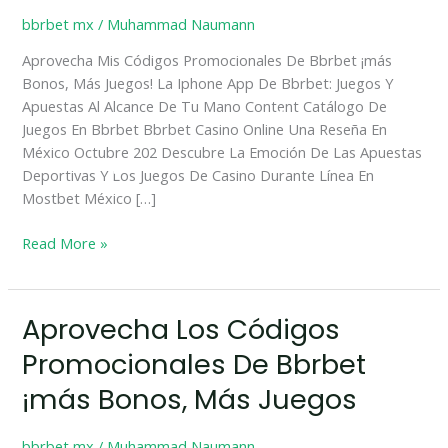
Bbrbet
•
bbrbet mx
/
Muhammad Naumann
•
¡más
•
Aprovecha Mis Códigos Promocionales De Bbrbet ¡más
Bonos,
•
•
Bonos, Más Juegos! La Iphone App De Bbrbet: Juegos Y
Más
•
•
Apuestas Al Alcance De Tu Mano Content Catálogo De
Juegos
•
Juegos En Bbrbet Bbrbet Casino Online Una Reseña En
•
México Octubre 202 Descubre La Emoción De Las Apuestas
•
Deportivas Y Los Juegos De Casino Durante Línea En
•
•
•
Mostbet México […]
•
•
•
•
•
•
Read More »
•
•
•
•
•
•
•
Aprovecha Los Códigos
Aprovecha
•
•
Los
•
Promocionales De Bbrbet
Códigos
•
•
¡más Bonos, Más Juegos
Promocionales
•
De
Bbrbet
bbrbet mx
/
Muhammad Naumann