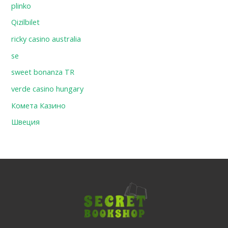
plinko
Qizilbilet
ricky casino australia
se
sweet bonanza TR
verde casino hungary
Комета Казино
Швеция