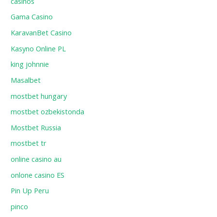
casinos
Gama Casino
KaravanBet Casino
Kasyno Online PL
king johnnie
Masalbet
mostbet hungary
mostbet ozbekistonda
Mostbet Russia
mostbet tr
online casino au
onlone casino ES
Pin Up Peru
pinco