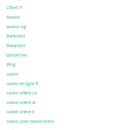
22bet IT
Aviator
aviator ng
Bankobet
Basaribet
bbrbet mx
Blog
casino
casino en ligne fr
casino onlina ca
casino online ar
casinò online it
casino utan svensk licens