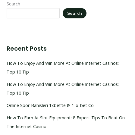
Search
Search
Recent Posts
How To Enjoy And Win More At Online Internet Casinos:
Top 10 Tip
How To Enjoy And Win More At Online Internet Casinos:
Top 10 Tip
Online Spor Bahisleri 1xbet’te ᐉ 1-x-bet Co
How To Earn At Slot Equipment: 8 Expert Tips To Beat On
The Internet Casino