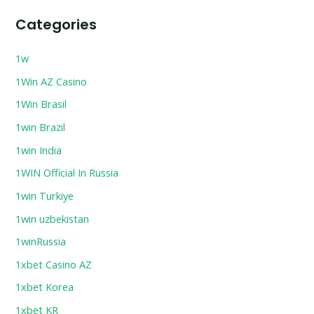
Categories
1w
1Win AZ Casino
1Win Brasil
1win Brazil
1win India
1WIN Official In Russia
1win Turkiye
1win uzbekistan
1winRussia
1xbet Casino AZ
1xbet Korea
1xbet KR