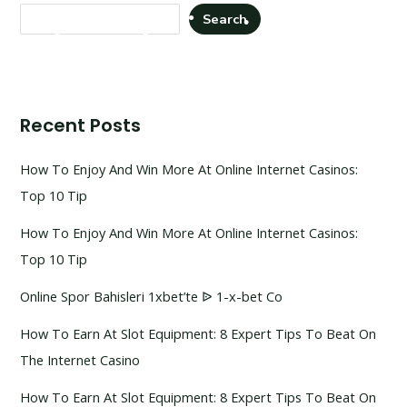
Search
•
•
•
•
•
•
•
•
•
Recent Posts
•
•
How To Enjoy And Win More At Online Internet Casinos:
•
Top 10 Tip
•
How To Enjoy And Win More At Online Internet Casinos:
•
•
•
•
Top 10 Tip
•
•
Online Spor Bahisleri 1xbet’te ᐉ 1-x-bet Co
How To Earn At Slot Equipment: 8 Expert Tips To Beat On
•
•
The Internet Casino
•
•
How To Earn At Slot Equipment: 8 Expert Tips To Beat On