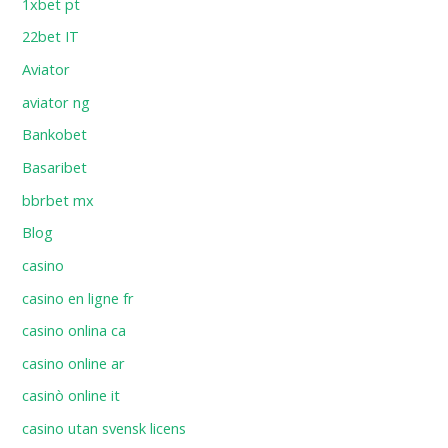
1xbet pt
22bet IT
Aviator
aviator ng
Bankobet
Basaribet
bbrbet mx
Blog
casino
casino en ligne fr
casino onlina ca
casino online ar
casinò online it
casino utan svensk licens