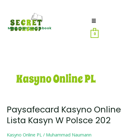
Skip
to
content
More than 'just' a book
0
•
•
•
•
•
•
Kasyno Online PL
•
•
Paysafecard Kasyno Online
Paysafecard
•
•
Kasyno
Lista Kasyn W Polsce 202
Online
•
•
Lista
•
•
•
Kasyno Online PL
/
Muhammad Naumann
Kasyn
•