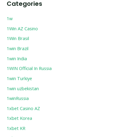
Categories
1w
1Win AZ Casino
1Win Brasil
1win Brazil
1win India
1WIN Official In Russia
1win Turkiye
1win uzbekistan
1winRussia
1xbet Casino AZ
1xbet Korea
1xbet KR