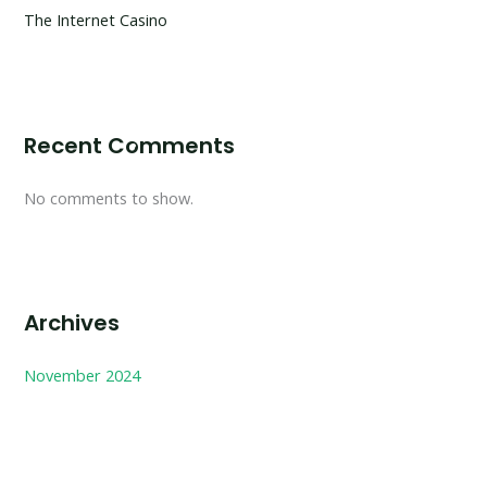
•
•
The Internet Casino
•
•
•
Recent Comments
•
•
No comments to show.
•
•
•
Archives
November 2024