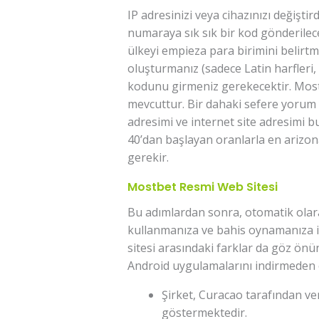
IP adresinizi veya cihazınızı değişti
numaraya sık sık bir kod gönderilece
ülkeyi empieza para birimini belirtme
oluşturmanız (sadece Latin harfleri,
kodunu girmeniz gerekecektir. Most
mevcuttur. Bir dahaki sefere yorum 
adresimi ve internet site adresimi bu
40’dan başlayan oranlarla en arizona
gerekir.
Mostbet Resmi Web Sitesi
Bu adımlardan sonra, otomatik olara
kullanmanıza ve bahis oynamanıza iz
sitesi arasındaki farklar da göz önü
Android uygulamalarını indirmeden 
Şirket, Curacao tarafından ver
göstermektedir.