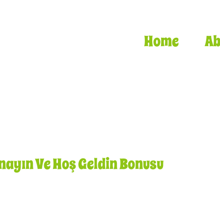
Home
Ab
•
nayın Ve Hoş Geldin Bonusu
•