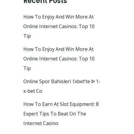
Recent Posts
•
•
How To Enjoy And Win More At
•
Online Internet Casinos: Top 10
Tip
•
How To Enjoy And Win More At
Online Internet Casinos: Top 10
Tip
•
Online Spor Bahisleri 1xbet’te ᐉ 1-
x-bet Co
•
•
How To Earn At Slot Equipment: 8
Expert Tips To Beat On The
•
Internet Casino
•