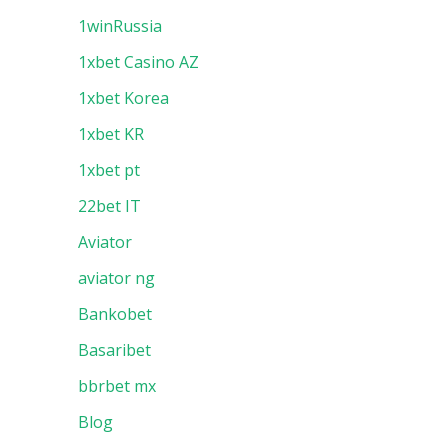
1winRussia
1xbet Casino AZ
1xbet Korea
1xbet KR
1xbet pt
22bet IT
Aviator
aviator ng
Bankobet
Basaribet
bbrbet mx
Blog