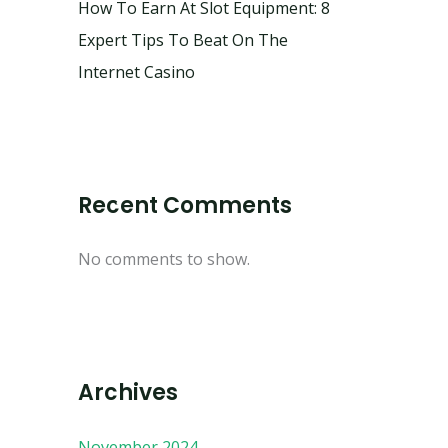
How To Earn At Slot Equipment: 8
Expert Tips To Beat On The
•
•
Internet Casino
•
•
•
Recent Comments
•
•
No comments to show.
•
•
•
Archives
•
•
November 2024