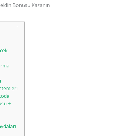
•
Geldin Bonusu Kazanın
•
•
•
•
•
ecek
•
•
tırma
u
ntemleri
toda
usu +
•
•
ydaları