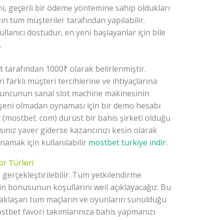
i, geçerli bir ödeme yöntemine sahip oldukları
n tüm müşteriler tarafından yapılabilir.
ullanıcı dostudur, en yeni başlayanlar için bile
.
tarafından 1000₹ olarak belirlenmiştir.
i farklı müşteri tercihlerine ve ihtiyaçlarına
oyuncunun sanal slot machine makinesinin
şeni olmadan oynaması için bir demo hesabı
 (mostbet. com) dürüst bir bahis şirketi olduğu
nsınız yaver giderse kazancınızı kesin olarak
amak için kullanılabilir
mostbet turkiye indir
.
r Türleri
e gerçekleştirilebilir. Tüm yetkilendirme
n bonusunun koşullarını weil açıklayacağız. Bu
yaklaşan tüm maçların ve oyunların sunulduğu
ostbet favori takımlarınıza bahis yapmanızı