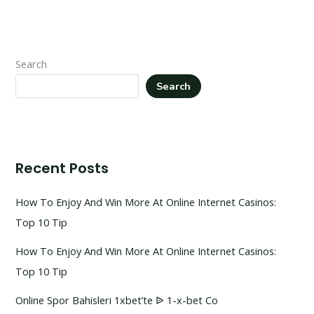
Search
Search
Recent Posts
How To Enjoy And Win More At Online Internet Casinos:
Top 10 Tip
How To Enjoy And Win More At Online Internet Casinos:
Top 10 Tip
Online Spor Bahisleri 1xbet’te ᐉ 1-x-bet Co