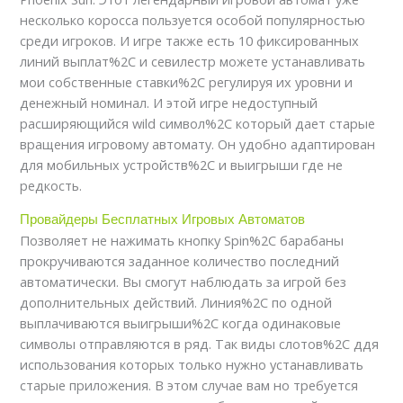
несколько коросса пользуется особой популярностью
среди игроков. И игре также есть 10 фиксированных
линий выплат%2C и севилестр можете устанавливать
мои собственные ставки%2C регулируя их уровни и
денежный номинал. И этой игре недоступный
расширяющийся wild символ%2C который дает старые
вращения игровому автомату. Он удобно адаптирован
для мобильных устройств%2C и выигрыши где не
редкость.
Провайдеры Бесплатных Игровых Автоматов
Позволяет не нажимать кнопку Spin%2C барабаны
прокручиваются заданное количество последний
автоматически. Вы смогут наблюдать за игрой без
дополнительных действий. Линия%2C по одной
выплачиваются выигрыши%2C когда одинаковые
символы отправляются в ряд. Так виды слотов%2C ддя
использования которых только нужно устанавливать
старые приложения. В этом случае вам но требуется