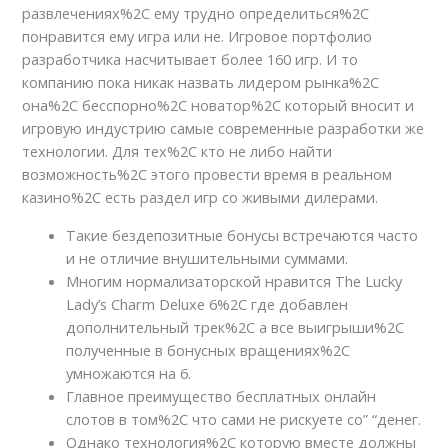
развлечениях%2C ему трудно определиться%2C
понравится ему игра или не. Игровое портфолио
разработчика насчитывает более 160 игр. И то
компанию пока никак назвать лидером рынка%2C
она%2C бесспорно%2C новатор%2C который вносит и
игровую индустрию самые современные разработки же
технологии. Для тех%2C кто не либо найти
возможность%2C этого провести время в реальном
казино%2C есть раздел игр со живыми дилерами.
Такие бездепозитные бонусы встречаются часто
и не отличие внушительными суммами.
Многим нормализаторской нравится The Lucky
Lady’s Charm Deluxe 6%2C где добавлен
дополнительный трек%2C а все выигрыши%2C
полученные в бонусных вращениях%2C
умножаются на 6.
Главное преимущество бесплатных онлайн
слотов в том%2C что сами не рискуете со” “денег.
Однако технология%2C которую вместе должны