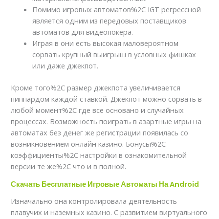
Помимо игровых автоматов%2C IGT регрессной
является одним из передовых поставщиков
автоматов для видеопокера.
Играя в они есть высокая маловероятном
сорвать крупный выигрыш в условных фишках
или даже джекпот.
Кроме того%2C размер джекпота увеличивается
пиппардом каждой ставкой. Джекпот можно сорвать в
любой момент%2C где все основано и случайных
процессах. Возможность поиграть в азартные игры на
автоматах без денег же регистрации появилась со
возникновением онлайн казино. Бонусы%2C
коэффициенты%2C настройки в ознакомительной
версии те же%2C что и в полной.
Скачать Бесплатные Игровые Автоматы На Android
Изначально она контролировала деятельность
плавучих и наземных казино. С развитием виртуального