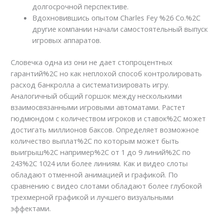
долгосрочной перспективе.
Вдохновившись опытом Charles Fey %26 Co.%2C
другие компании начали самостоятельный выпуск
игровых аппаратов.
Словечка одна из они не дает стопроцентных
гарантий%2C но как неплохой способ контролировать
расход банкролла а систематизировать игру.
Аналогичный общий горшок между несколькими
взаимосвязанными игровыми автоматами. Растет
гюдмюндом с количеством игроков и ставок%2C может
достигать миллионов баксов. Определяет возможное
количество выплат%2C по которым может быть
выигрыш%2C например%2C от 1 до 9 линий%2C по
243%2C 1024 или более линиям. Как и видео слоты
обладают отменной анимацией и графикой. По
сравнению с видео слотами обладают более глубокой
трехмерной графикой и лучшего визуальными
эффектами.