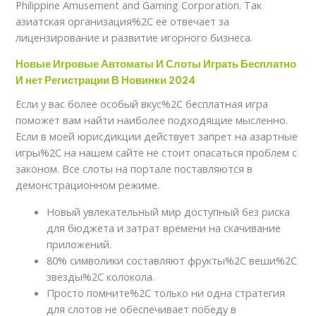
Philippine Amusement and Gaming Corporation. Так
азиатская организация%2C ее отвечает за
лицензирование и развитие игорного бизнеса.
Новые Игровые Автоматы И Слоты Играть Бесплатно
И нет Регистрации В Новинки 2024
Если у вас более особый вкус%2C бесплатная игра
поможет вам найти наиболее подходящие мысленно.
Если в моей юрисдикции действует запрет на азартные
игры%2C на нашем сайте не стоит опасаться проблем с
законом. Все слоты на портале поставляются в
демонстрационном режиме.
Новый увлекательный мир доступный без риска
для бюджета и затрат времени на скачивание
приложений.
80% символики составляют фрукты%2C веши%2C
звезды%2C колокола.
Просто помните%2C только ни одна стратегия
для слотов не обеспечивает победу в