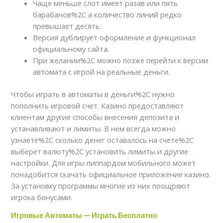
Чаще меньше слот имеет разав или пять
барабанов%2C а количество линий редко
превышает десять.
Версия дублирует оформление и функционал
официальному сайта.
При желании%2C можно позже перейти к версии
автомата с игрой на реальные деньги.
Чтобы играть в автоматы в деньги%2C нужно
пополнить игровой счет. Казино предоставляют
клиентам другие способы внесения депозита и
устанавливают и лимиты. В нем всегда можно
узнаете%2C сколько денег оставалось на счете%2C
выберет валюту%2C установить лимиты и другие
настройки. Для игры пиппардом мобильного может
понадобится скачать официальное приложение казино.
За установку программы многие из них поощряют
игрока бонусами.
Игровые Автоматы — Играть Бесплатно