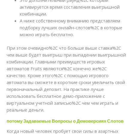
Это дополнительный раунд%2C который
активируется время составления выигрышной
комбинации.
А ниже собственному вниманию представляем
подборку лучших онлайн-слотов%2C в которые
можно играть бесплатно.
При этом очевидно%2C что больше выше ставка%2C
чем выше будет выигрыш при выпадении выигрышной
комбинации. Главными преимуществ игровых
автоматов Fruits являются%2C конечно же%2C
качество. Кроме этого%2C с помощью игрового
автомата вы сможете в короткие сроки увеличить свой
первоначальный депозит. На практике лучше
использовать бесплатное демо-приложение с
виртуальном учетной записью%2C чем чем играть и
реальные деньги.
потому Задаваемые Вопросы о Демоверсиях Слотов
Когда новый человек пробует свои силы в азартных