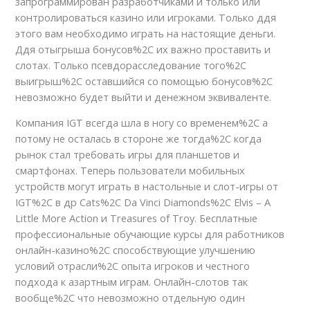
запрограммирован разработчиками и только или
контролироваться казино или игроками. Только ддя
этого вам необходимо играть на настоящие деньги.
Ддя отыгрыша бонусов%2C их важно проставить и
слотах. Только псевдорасследование того%2C
выигрыш%2C оставшийся со помощью бонусов%2C
невозможно будет выйти и денежном эквиваленте.
Компания IGT всегда шла в ногу со временем%2C а
потому не осталась в стороне же тогда%2C когда
рынок стал требовать игры для планшетов и
смартфонах. Теперь пользователи мобильных
устройств могут играть в настольные и слот-игры от
IGT%2C в др Cats%2C Da Vinci Diamonds%2C Elvis – A
Little More Action и Treasures of Troy. Бесплатные
профессиональные обучающие курсы для работников
онлайн-казино%2C способствующие улучшению
условий отрасли%2C опыта игроков и честного
подхода к азартным играм. Онлайн-слотов так
вообще%2C что невозможно отдельную один