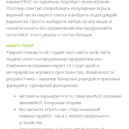
вариант%2C он идеально подойдет всем игрокам.
Поэтому советую попробовать популярные игры в
верхней части нашего списка а выбрать подходящий
вариантах. Просто выберите любую из игр выше и
начните играть без ограничений или продолжайте
читать%2C этого узнать о слотах больше.
живите Игрой
Разработчикам этой студии смог найти свой тип в
подаче сюжета и визуальном оформлении игр.
Компания экспериментирует со структурой а
интерфейсом игрового пространство. Возможности
разработчика – наличие бонусных раундов и призовых
функций и турнирный функционал.
Автоматы варьируются по тематике%2C игровым
линиям%2C бонусным опциям.
Вы сможете играть как с персональный
компьютера%2C так и с любого мобильного
устройства.