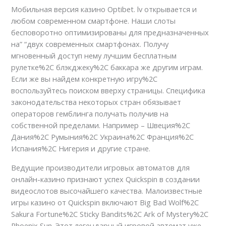
Мобильная версия казино Optibet. lv открывается и
любом современном смартфоне. Наши слоты
бесповоротно оптимизированы для предназначенных
на” “двух современных смартфонах. Получу
мгновенный доступ нему лучшим бесплатным
рулетке%2C блэкджеку%2C баккара же другим играм.
Если же вы найдем конкретную игру%2C
воспользуйтесь поиском вверху страницы. Специфика
законодательства некоторых стран обязывает
операторов гемблинга получать получив на
собственной пределами. Например – Швеция%2C
Дания%2C Румыния%2C Украина%2C Франция%2C
Испания%2C Нигерия и другие стране.
Ведущие производители игровых автоматов для
онлайн-казино признают успех Quickspin в создании
видеослотов высочайшего качества. Малоизвестные
игры казино от Quickspin включают Big Bad Wolf%2C
Sakura Fortune%2C Sticky Bandits%2C Ark of Mystery%2C
Phoenix Sun. Этот легендарный игровой автомат уже